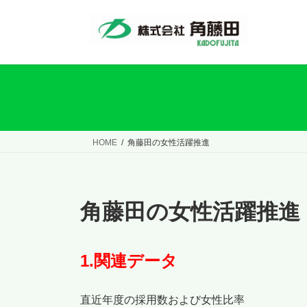
コ
ナ
ン
ビ
テ
ゲ
ン
ー
ツ
シ
へ
ョ
ス
ン
キ
に
ッ
移
HOME
角藤田の女性活躍推進
プ
動
角藤田の女性活躍推進
1.関連データ
直近年度の採用数および女性比率