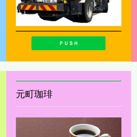
ＰＵＳＨ
元町珈琲