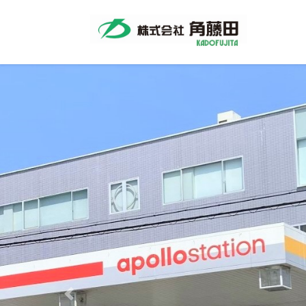
コ
ナ
ン
ビ
テ
ゲ
ン
ー
ツ
シ
へ
ョ
ス
ン
キ
に
ッ
移
プ
動
［Respect for Human b
Delivery Center
Previous