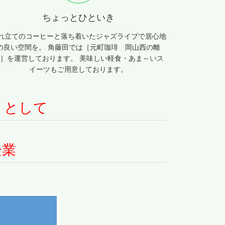
ちょっとひといき
れ立てのコーヒーと落ち着いたジャズライブで居心地
の良い空間を。 角藤田では［元町珈琲 岡山西の離
］を運営しております。 美味しい軽食・あま～いス
イーツもご用意しております。
 として
企業